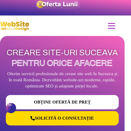
CREARE SITE-URI SUCEAVA
PENTRU ORICE AFACERE
Oferim servicii profesionale de creare site web în Suceava și
în toată România. Dezvoltăm website-uri moderne, rapide,
optimizate SEO și adaptate pieței locale.
OBȚINE OFERTĂ DE PREȚ
SAU
SOLICITĂ O CONSULTAȚIE