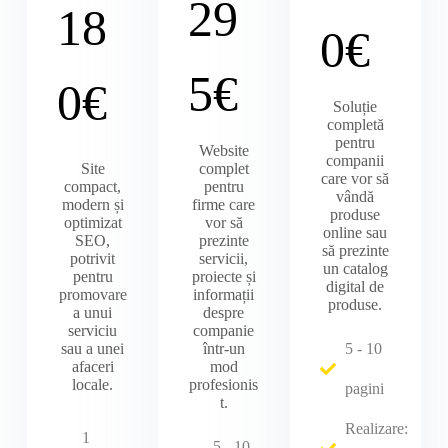
29
18
0€
5€
0€
Soluție
completă
pentru
Website
companii
Site
complet
care vor să
compact,
pentru
vândă
modern și
firme care
produse
optimizat
vor să
online sau
SEO,
prezinte
să prezinte
potrivit
servicii,
un catalog
pentru
proiecte și
digital de
promovare
informații
produse.
a unui
despre
serviciu
companie
sau a unei
într-un
5 - 10
afaceri
mod
locale.
profesionis
pagini
t.
Realizare:
1
5 - 10