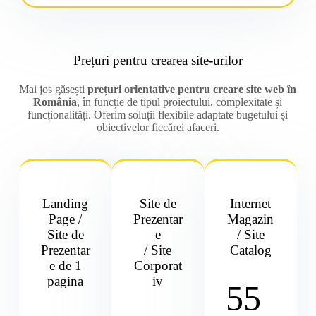
Prețuri pentru crearea site-urilor
Mai jos găsești
prețuri orientative pentru creare site web în
România
, în funcție de tipul proiectului, complexitate și
funcționalități. Oferim soluții flexibile adaptate bugetului și
obiectivelor fiecărei afaceri.
Landing
Site de
Internet
Page /
Prezentar
Magazin
Site de
e
/ Site
Prezentar
/ Site
Catalog
e de 1
Corporat
pagina
iv
55