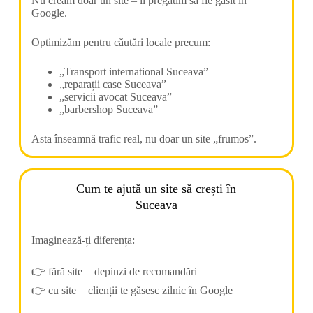
Nu creăm doar un site – îl pregătim să fie găsit în
Google.
Optimizăm pentru căutări locale precum:
„Transport international Suceava”
„reparații case Suceava”
„servicii avocat Suceava”
„barbershop Suceava”
Asta înseamnă trafic real, nu doar un site „frumos”.
Cum te ajută un site să crești în
Suceava
Imaginează-ți diferența:
👉 fără site = depinzi de recomandări
👉 cu site = clienții te găsesc zilnic în Google