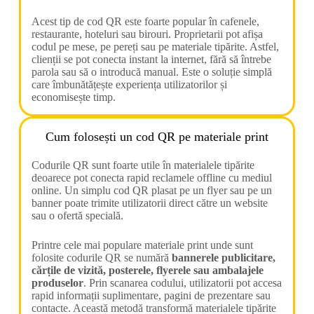
Acest tip de cod QR este foarte popular în cafenele,
restaurante, hoteluri sau birouri. Proprietarii pot afișa
codul pe mese, pe pereți sau pe materiale tipărite. Astfel,
clienții se pot conecta instant la internet, fără să întrebe
parola sau să o introducă manual. Este o soluție simplă
care îmbunătățește experiența utilizatorilor și
economisește timp.
Cum folosești un cod QR pe materiale print
Codurile QR sunt foarte utile în materialele tipărite
deoarece pot conecta rapid reclamele offline cu mediul
online. Un simplu cod QR plasat pe un flyer sau pe un
banner poate trimite utilizatorii direct către un website
sau o ofertă specială.
Printre cele mai populare materiale print unde sunt
folosite codurile QR se numără
bannerele publicitare,
cărțile de vizită, posterele, flyerele sau ambalajele
produselor
. Prin scanarea codului, utilizatorii pot accesa
rapid informații suplimentare, pagini de prezentare sau
contacte. Această metodă transformă materialele tipărite