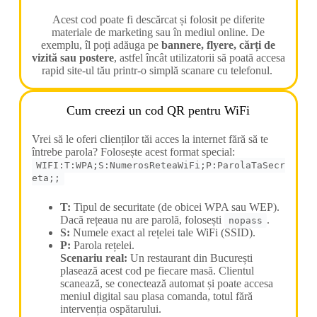
Acest cod poate fi descărcat și folosit pe diferite
materiale de marketing sau în mediul online. De
exemplu, îl poți adăuga pe
bannere, flyere, cărți de
vizită sau postere
, astfel încât utilizatorii să poată accesa
rapid site-ul tău printr-o simplă scanare cu telefonul.
Cum creezi un cod QR pentru WiFi
Vrei să le oferi clienților tăi acces la internet fără să te
întrebe parola? Folosește acest format special:
WIFI:T:WPA;S:NumerosReteaWiFi;P:ParolaTaSecr
eta;;
T:
Tipul de securitate (de obicei WPA sau WEP).
Dacă rețeaua nu are parolă, folosești
.
nopass
S:
Numele exact al rețelei tale WiFi (SSID).
P:
Parola rețelei.
Scenariu real:
Un restaurant din București
plasează acest cod pe fiecare masă. Clientul
scanează, se conectează automat și poate accesa
meniul digital sau plasa comanda, totul fără
intervenția ospătarului.