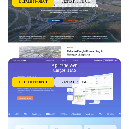
DETALII PROIECT
VIZITAȚI SITE-UL
Aplicație Web
Cargos TMS
DETALII PROIECT
VIZITAȚI SITE-UL