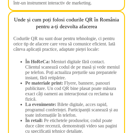
într-un instrument interactiv de marketing.
Unde și cum poți folosi codurile QR în România
pentru a-ți dezvolta afacerea
Codurile QR nu sunt doar pentru tehnologie, ci pentru
orice tip de afacere care vrea să comunice eficient. Iată
câteva aplicații practice, adaptate pieței locale:
În HoReCa:
Meniuri digitale fără contact.
Clientul scanează codul de pe masă și vede meniul
pe telefon. Poți actualiza prețurile sau preparatele
instant, fără retipărire.
Pe materiale print:
Flyere, bannere, panouri
publicitare. Un cod QR bine plasat poate măsura
exact câți oameni au interacționat cu reclama ta
fizică.
La evenimente:
Bilete digitale, acces rapid,
programul conferinței. Participanții scanează și au
toate informațiile în telefon.
În retail:
Pe etichetele produselor, codul poate
duce către recenzii, demonstrații video sau pagini
cu specificații tehnice detaliate.