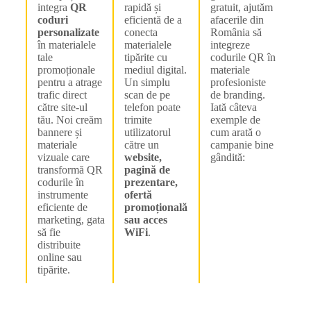
integra
QR
rapidă și
gratuit, ajutăm
coduri
eficientă de a
afacerile din
personalizate
conecta
România să
în materialele
materialele
integreze
tale
tipărite cu
codurile QR în
promoționale
mediul digital.
materiale
pentru a atrage
Un simplu
profesioniste
trafic direct
scan de pe
de branding.
către site-ul
telefon poate
Iată câteva
tău. Noi creăm
trimite
exemple de
bannere și
utilizatorul
cum arată o
materiale
către un
campanie bine
vizuale care
website,
gândită:
transformă QR
pagină de
codurile în
prezentare,
instrumente
ofertă
eficiente de
promoțională
marketing, gata
sau acces
să fie
WiFi
.
distribuite
online sau
tipărite.