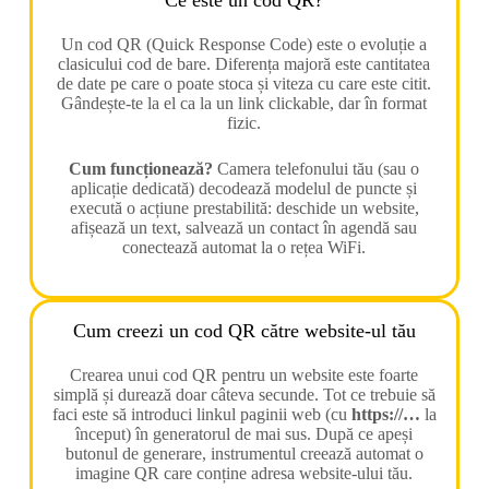
Ce este un cod QR?
Un cod QR (Quick Response Code) este o evoluție a
clasicului cod de bare. Diferența majoră este cantitatea
de date pe care o poate stoca și viteza cu care este citit.
Gândește-te la el ca la un link clickable, dar în format
fizic.
Cum funcționează?
Camera telefonului tău (sau o
aplicație dedicată) decodează modelul de puncte și
execută o acțiune prestabilită: deschide un website,
afișează un text, salvează un contact în agendă sau
conectează automat la o rețea WiFi.
Cum creezi un cod QR către website-ul tău
Crearea unui cod QR pentru un website este foarte
simplă și durează doar câteva secunde. Tot ce trebuie să
faci este să introduci linkul paginii web (cu
https://…
la
început) în generatorul de mai sus. După ce apeși
butonul de generare, instrumentul creează automat o
imagine QR care conține adresa website-ului tău.