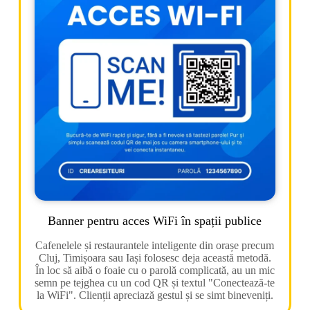
Banner pentru acces WiFi în spații publice
Cafenelele și restaurantele inteligente din orașe precum
Cluj, Timișoara sau Iași folosesc deja această metodă.
În loc să aibă o foaie cu o parolă complicată, au un mic
semn pe tejghea cu un cod QR și textul "Conectează-te
la WiFi". Clienții apreciază gestul și se simt bineveniți.