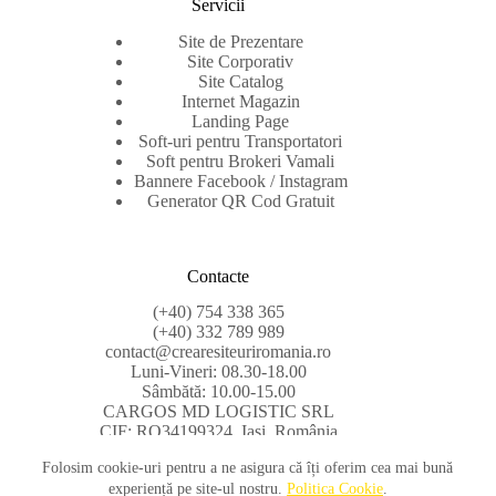
Servicii
Site de Prezentare
Site Corporativ
Site Catalog
Internet Magazin
Landing Page
Soft-uri pentru Transportatori
Soft pentru Brokeri Vamali
Bannere Facebook / Instagram
Generator QR Cod Gratuit
Contacte
(+40) 754 338 365
(+40) 332 789 989
contact@crearesiteuriromania.ro
Luni-Vineri: 08.30-18.00
Sâmbătă: 10.00-15.00
CARGOS MD LOGISTIC SRL
CIF: RO34199324, Iași, România
Folosim cookie-uri pentru a ne asigura că îți oferim cea mai bună
experiență pe site-ul nostru.
Politica Cookie
.