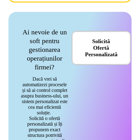
Ai nevoie de un
soft pentru
Solicită
Ofertă
gestionarea
Personalizată
operațiunilor
firmei?
Dacă vrei să
automatizezi procesele
și să ai control complet
asupra business-ului, un
sistem personalizat este
cea mai eficientă
soluție.
Solicită o ofertă
personalizată și îți
propunem exact
structura potrivită