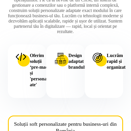
gestionare a comenzilor sau o platformă internă complexă,
construim soluții personalizate adaptate exact modului în care
funcționează business-ul tău. Lucrăm cu tehnologii moderne și
dezvoltăm aplicații scalabile, rapide și ușor de utilizat. Suntem
partenerul tău în digitalizare — rapid, local și orientat pe
rezultate.
Oferim
Design
Lucrăm
soluții
adaptat
rapid și
‘pre-made’
brandului
organizat
și
'personaliz
ate'
Soluții soft personalizate pentru business-uri din
România