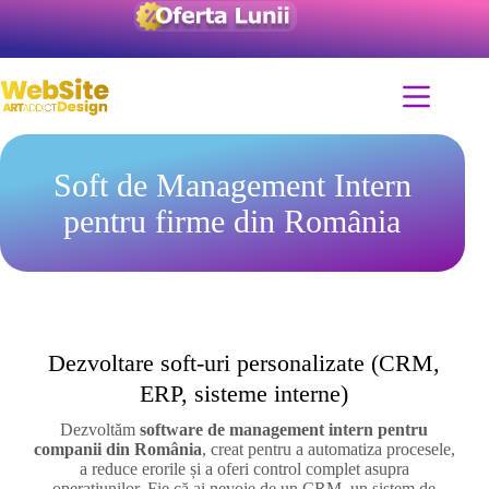
Soft de Management Intern
pentru firme din România
Dezvoltare soft-uri personalizate (CRM,
ERP, sisteme interne)
Dezvoltăm
software de management intern pentru
companii din România
, creat pentru a automatiza procesele,
a reduce erorile și a oferi control complet asupra
operațiunilor. Fie că ai nevoie de un CRM, un sistem de