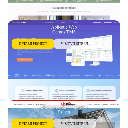
Aplicație Web
Cargos TMS
DETALII PROIECT
VIZITAȚI SITE-UL
Site Corporativ + Catalog
Roben
DETALII PROIECT
VIZITAȚI SITE-UL