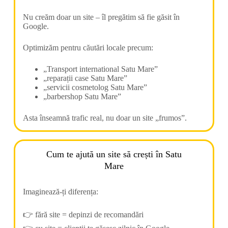
Nu creăm doar un site – îl pregătim să fie găsit în
Google.
Optimizăm pentru căutări locale precum:
„Transport international Satu Mare”
„reparații case Satu Mare”
„servicii cosmetolog Satu Mare”
„barbershop Satu Mare”
Asta înseamnă trafic real, nu doar un site „frumos”.
Cum te ajută un site să crești în Satu
Mare
Imaginează-ți diferența:
👉 fără site = depinzi de recomandări