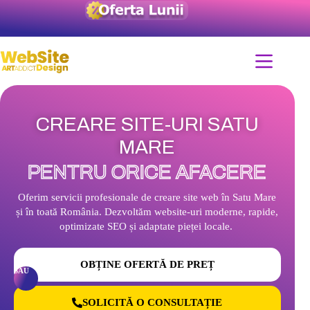
CREARE SITE-URI SATU
MARE
PENTRU ORICE AFACERE
Oferim servicii profesionale de creare site web în Satu Mare
și în toată România. Dezvoltăm website-uri moderne, rapide,
optimizate SEO și adaptate pieței locale.
OBȚINE OFERTĂ DE PREȚ
SAU
SOLICITĂ O CONSULTAȚIE