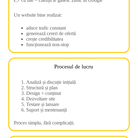
👉 cu site = clienții te găsesc zilnic în Google
Un website bine realizat:
aduce trafic constant
generează cereri de ofertă
crește credibilitatea
funcționează non-stop
Procesul de lucru
Analiză și discuție inițială
Structură și plan
Design + conținut
Dezvoltare site
Testare și lansare
Suport și mentenanță
Proces simplu, fără complicații.