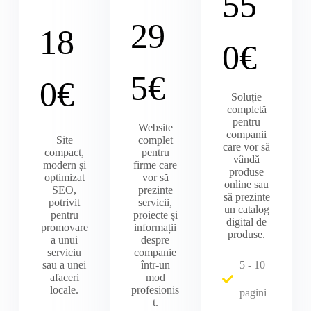
55
29
18
0€
5€
0€
Soluție
completă
pentru
Website
companii
Site
complet
care vor să
compact,
pentru
vândă
modern și
firme care
produse
optimizat
vor să
online sau
SEO,
prezinte
să prezinte
potrivit
servicii,
un catalog
pentru
proiecte și
digital de
promovare
informații
produse.
a unui
despre
serviciu
companie
sau a unei
într-un
5 - 10
afaceri
mod
locale.
profesionis
pagini
t.