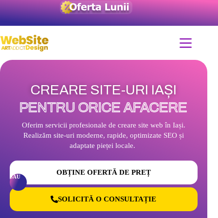
CREARE SITE-URI IAȘI
PENTRU ORICE AFACERE
Oferim servicii profesionale de creare site web în Iași.
Realizăm site-uri moderne, rapide, optimizate SEO și
adaptate pieței locale.
OBȚINE OFERTĂ DE PREȚ
SAU
SOLICITĂ O CONSULTAȚIE