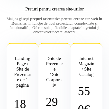
Prețuri pentru crearea site-urilor
Mai jos găsești
prețuri orientative pentru creare site web în
România
, în funcție de tipul proiectului, complexitate și
funcționalități. Oferim soluții flexibile adaptate bugetului și
obiectivelor fiecărei afaceri.
Landing
Site de
Internet
Page /
Prezentar
Magazin
Site de
e
/ Site
Prezentar
/ Site
Catalog
e de 1
Corporat
pagina
iv
55
29
18