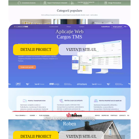
Aplicație Web
Cargos TMS
DETALII PROIECT
VIZITAȚI SITE-UL
Site Corporativ + Catalog
Roben
DETALII PROIECT
VIZITAȚI SITE-UL