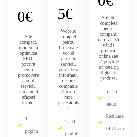
0€
5€
0€
Soluție
completă
pentru
Website
companii
Site
complet
care vor să
compact,
pentru
vândă
modern și
firme care
produse
optimizat
vor să
online sau
SEO,
prezinte
să prezinte
potrivit
servicii,
un catalog
pentru
proiecte și
digital de
promovare
informații
produse.
a unui
despre
serviciu
companie
sau a unei
într-un
5 - 10
afaceri
mod
locale.
profesionis
pagini
t.
Realizare:
1
5 - 10
14-21 zile
pagina
pagini